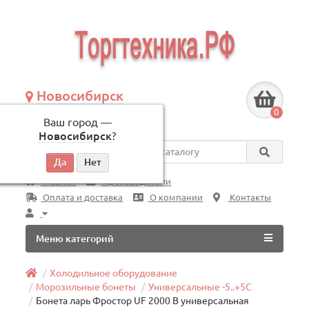
Новосибирск
+7 (383) 239-08-50
0
Ваш город —
по будням, с 09:00 до 18:00
Новосибирск
?
Везде
Главная
Производители
Оплата и доставка
О компании
Контакты
Меню категорий
Холодильное оборудование
Морозильные бонеты
Универсальные -5..+5C
Бонета ларь Фростор UF 2000 B универсальная