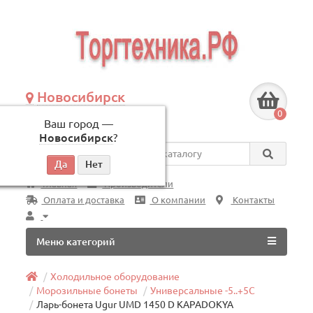
Новосибирск
+7 (383) 239-08-50
0
Ваш город —
по будням, с 09:00 до 18:00
Новосибирск
?
Везде
Главная
Производители
Оплата и доставка
О компании
Контакты
Меню категорий
Холодильное оборудование
Морозильные бонеты
Универсальные -5..+5C
Ларь-бонета Ugur UMD 1450 D KAPADOKYA