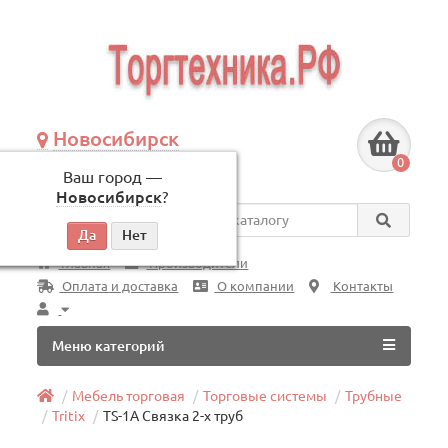
Новосибирск
+7 (383) 239-08-50
0
Ваш город —
по будням, с 09:00 до 18:00
Новосибирск
?
Везде
Главная
Производители
Оплата и доставка
О компании
Контакты
Меню категорий
Мебель торговая
Торговые системы
Трубные
Tritix
TS-1A Связка 2-х труб