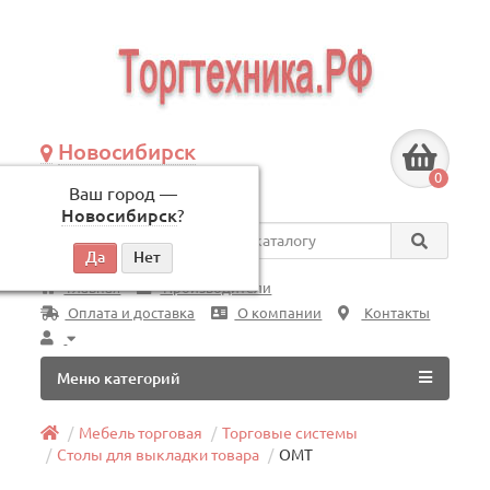
Новосибирск
+7 (383) 239-08-50
0
Ваш город —
по будням, с 09:00 до 18:00
Новосибирск
?
Везде
Главная
Производители
Оплата и доставка
О компании
Контакты
Меню категорий
Мебель торговая
Торговые системы
Столы для выкладки товара
ОМТ