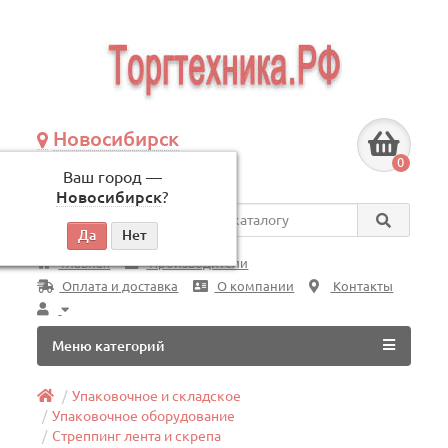
Новосибирск
+7 (383) 239-08-50
0
Ваш город —
по будням, с 09:00 до 18:00
Новосибирск
?
Везде
Главная
Производители
Оплата и доставка
О компании
Контакты
Меню категорий
Упаковочное и складское
Упаковочное оборудование
Стреппинг лента и скрепа