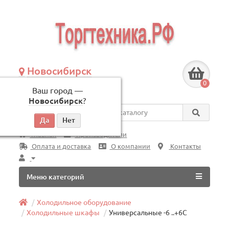
Новосибирск
+7 (383) 239-08-50
0
Ваш город —
по будням, с 09:00 до 18:00
Новосибирск
?
Везде
Главная
Производители
Оплата и доставка
О компании
Контакты
Меню категорий
Холодильное оборудование
Холодильные шкафы
Универсальные -6 ..+6C