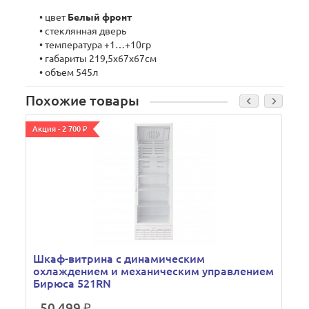
• цвет
Белый фронт
• стеклянная дверь
• температура +1…+10гр
• габариты 219,5х67х67см
• объем 545л
Похожие товары
Акция - 2 700 ₽
А
В
Шкаф-витрина с динамическим
охлаждением и механическим управлением
Бирюса 521RN
50 499 ₽