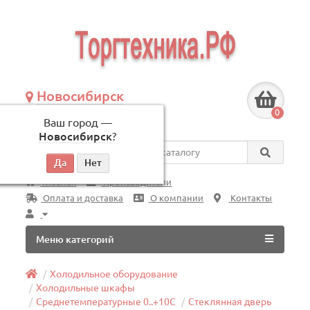
Новосибирск
+7 (383) 239-08-50
0
Ваш город —
по будням, с 09:00 до 18:00
Новосибирск
?
Везде
Главная
Производители
Оплата и доставка
О компании
Контакты
Меню категорий
Холодильное оборудование
Холодильные шкафы
Среднетемпературные 0..+10C
Стеклянная дверь