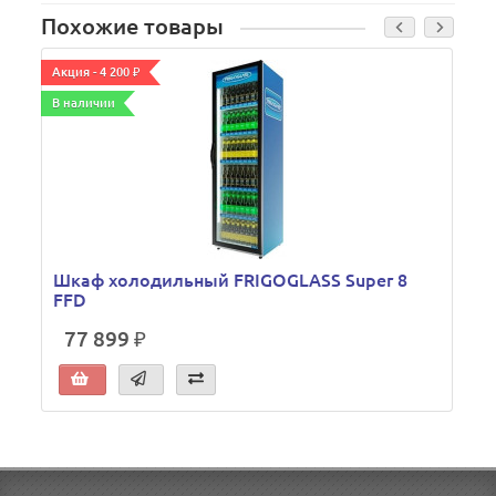
Похожие товары
Акция - 4 200 ₽
А
В наличии
Шкаф холодильный FRIGOGLASS Super 8
FFD
77 899 ₽