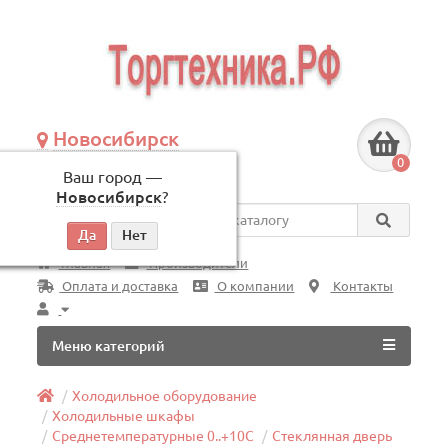
Новосибирск
+7 (383) 239-08-50
0
Ваш город —
по будням, с 09:00 до 18:00
Новосибирск
?
Везде
Главная
Производители
Оплата и доставка
О компании
Контакты
Меню категорий
Холодильное оборудование
Холодильные шкафы
Среднетемпературные 0..+10C
Стеклянная дверь