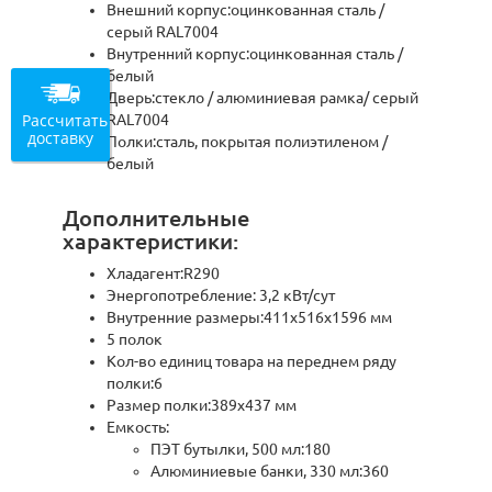
Внешний корпус:оцинкованная сталь /
серый RAL7004
Внутренний корпус:оцинкованная сталь /
белый
Дверь:стекло / алюминиевая рамка/ серый
Рассчитать
RAL7004
доставку
Полки:сталь, покрытая полиэтиленом /
белый
Дополнительные
характеристики:
Хладагент:R290
Энергопотребление: 3,2 кВт/сут
Внутренние размеры:411х516х1596 мм
5 полок
Кол-во единиц товара на переднем ряду
полки:6
Размер полки:389x437 мм
Емкость:
ПЭТ бутылки, 500 мл:180
Алюминиевые банки, 330 мл:360