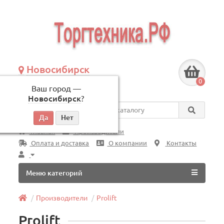
Новосибирск
+7 (383) 239-08-50
0
Ваш город —
по будням, с 09:00 до 18:00
Новосибирск
?
Везде
Главная
Производители
Оплата и доставка
О компании
Контакты
Меню категорий
Производители
Prolift
Prolift