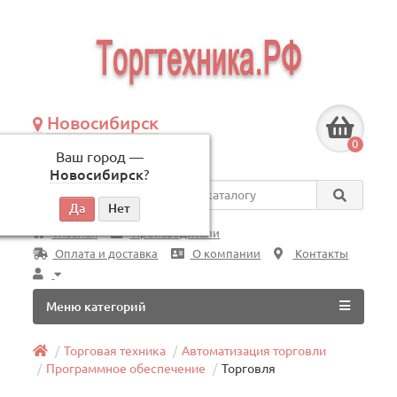
Новосибирск
+7 (383) 239-08-50
0
Ваш город —
по будням, с 09:00 до 18:00
Новосибирск
?
Везде
Главная
Производители
Оплата и доставка
О компании
Контакты
Меню категорий
Торговая техника
Автоматизация торговли
Программное обеспечение
Торговля