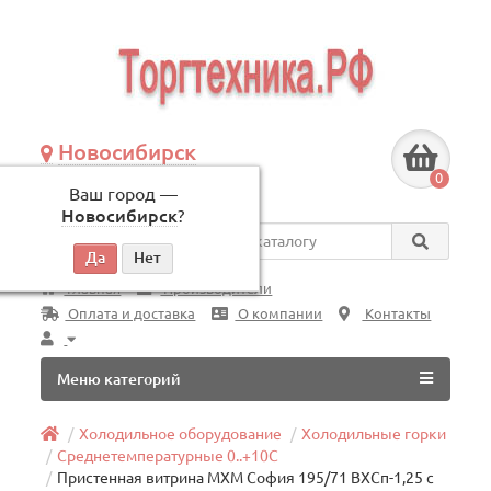
Новосибирск
+7 (383) 239-08-50
0
Ваш город —
по будням, с 09:00 до 18:00
Новосибирск
?
Везде
Главная
Производители
Оплата и доставка
О компании
Контакты
Меню категорий
Холодильное оборудование
Холодильные горки
Среднетемпературные 0..+10C
Пристенная витрина МХМ София 195/71 ВХСп-1,25 с