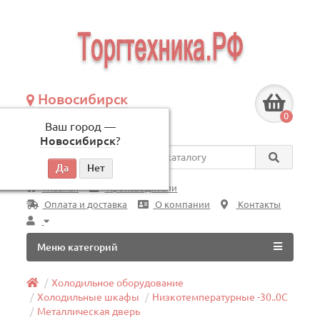
Новосибирск
+7 (383) 239-08-50
0
Ваш город —
по будням, с 09:00 до 18:00
Новосибирск
?
Везде
Главная
Производители
Оплата и доставка
О компании
Контакты
Меню категорий
Холодильное оборудование
Холодильные шкафы
Низкотемпературные -30..0C
Металлическая дверь