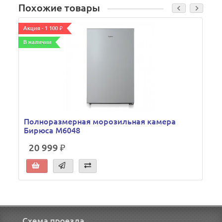
Похожие товары
Акция - 1 100 ₽
А
В наличии
Полноразмерная морозильная камера
Бирюса M6048
20 999 ₽
Схема проезда