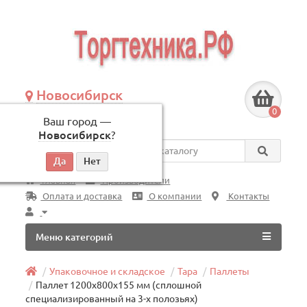
Новосибирск
+7 (383) 239-08-50
0
Ваш город —
по будням, с 09:00 до 18:00
Новосибирск
?
Везде
Главная
Производители
Оплата и доставка
О компании
Контакты
Меню категорий
Упаковочное и складское
Тара
Паллеты
Паллет 1200х800х155 мм (сплошной
специализированный на 3-х полозьях)