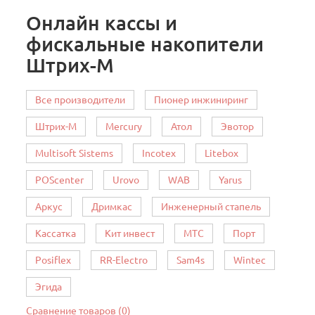
Онлайн кассы и
фискальные накопители
Штрих-М
Все производители
Пионер инжиниринг
Штрих-М
Mercury
Атол
Эвотор
Multisoft Sistems
Incotex
Litebox
POScenter
Urovo
WAB
Yarus
Аркус
Дримкас
Инженерный стапель
Кассатка
Кит инвест
МТС
Порт
Posiflex
RR-Electro
Sam4s
Wintec
Эгида
Сравнение товаров (0)