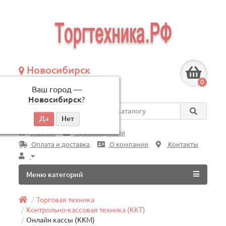
Новосибирск
+7 (383) 239-08-50
0
Ваш город —
по будням, с 09:00 до 18:00
Новосибирск
?
Везде
Главная
Производители
Оплата и доставка
О компании
Контакты
Меню категорий
Торговая техника
Контрольно-кассовая техника (ККТ)
Онлайн кассы (ККМ)