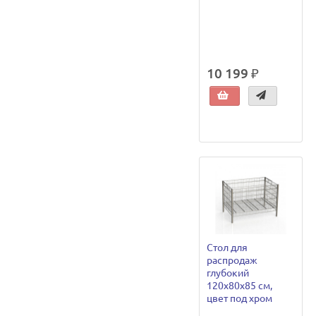
10 199 ₽
Стол для
распродаж
глубокий
120х80х85 см,
цвет под хром