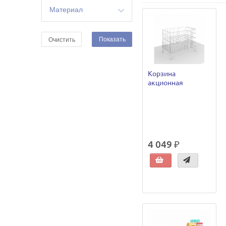
Материал
металлик
Показать
Очистить
сталь
хромированная
сталь
цинк
Корзина
акционная
цинк
хроматированный
4 049 ₽