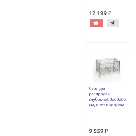
12 199 ₽
Стол для
распродаж
глубокий80х60х85
см, цвет под хром
9 559 ₽