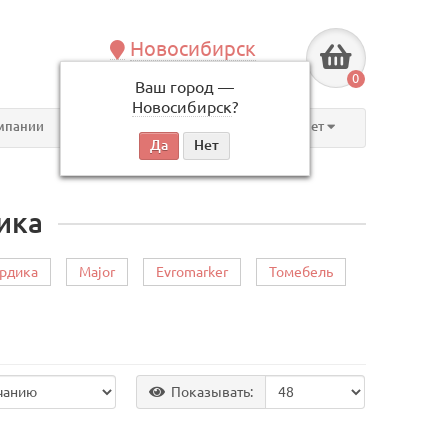
Новосибирск
+7 (383) 239-08-50
0
Ваш город —
по будням, с 09:00 до 18:00
Новосибирск
?
мпании
Контакты
Личный кабинет
ика
рдика
Major
Evromarker
Томебель
Показывать: