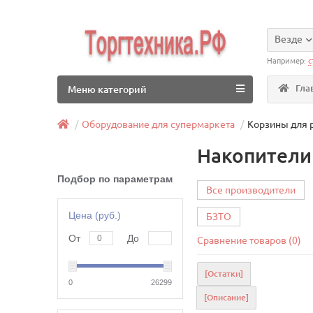
Везде
Например:
с
Гла
Меню категорий
Оборудование для супермаркета
Корзины для 
Накопители
Подбор по параметрам
Все производители
Цена (руб.)
БЗТО
От
До
Сравнение товаров (0)
[Остатки]
0
26299
[Описание]