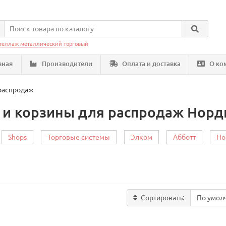
теллаж металлический торговый
вная
Производители
Оплата и доставка
О ко
распродаж
 и корзины для распродаж Норд
Shops
Торговые системы
Элком
Абботт
Но
Сортировать: