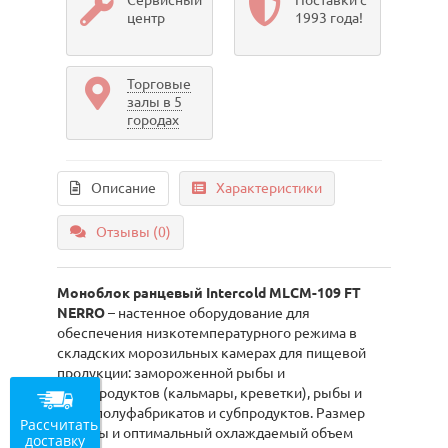
Сервисный
Поставки с
центр
1993 года!
Торговые
залы в 5
городах
Описание
Характеристики
Отзывы (0)
Моноблок ранцевый Intercold MLCM-109 FT
NERRO
– настенное оборудование для
обеспечения низкотемпературного режима в
складских морозильных камерах для пищевой
продукции: замороженной рыбы и
морепродуктов (кальмары, креветки), рыбы и
мяса, полуфабрикатов и субпродуктов. Размер
Рассчитать
камеры и оптимальный охлаждаемый объем
доставку