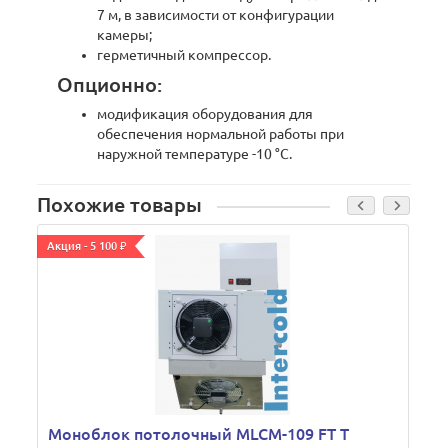
7 м, в зависимости от конфигурации
камеры;
герметичный компрессор.
Опционно:
модификация оборудования для
обеспечения нормальной работы при
наружной температуре -10 °С.
Похожие товары
Акция - 5 100 ₽
А
В
Моноблок потолочный MLCM-109 FT T