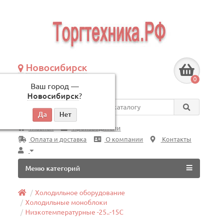
Новосибирск
+7 (383) 239-08-50
0
Ваш город —
по будням, с 09:00 до 18:00
Новосибирск
?
Везде
Главная
Производители
Оплата и доставка
О компании
Контакты
Меню категорий
Холодильное оборудование
Холодильные моноблоки
Низкотемпературные -25..-15C