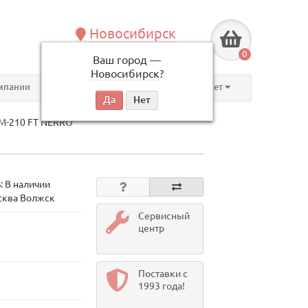
Новосибирск
+7 (383) 239-08-50
0
Ваш город —
по будням, с 09:00 до 18:00
Новосибирск
?
мпании
Контакты
Личный кабинет
M-210 FT NERRO
: В наличии
сква Волжск
Сервисный
центр
Поставки с
1993 года!