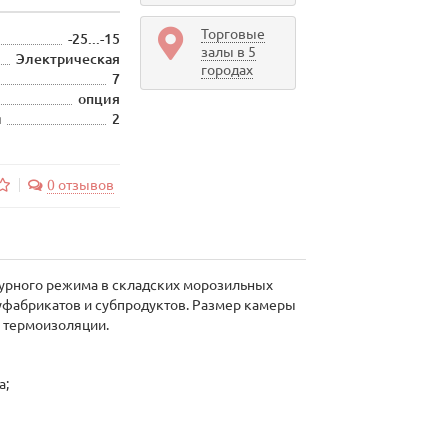
Торговые
-25...-15
залы в 5
Электрическая
городах
7
опция
я
2
0 отзывов
урного режима в складских морозильных
уфабрикатов и субпродуктов. Размер камеры
 термоизоляции.
а;