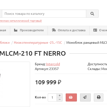
теллаж металлический торговый
вная
Производители
Оплата и доставка
О ко
облоки
Низкотемпературные -25..-15C
Моноблок ранцевый МLC
МLCM-210 FT NERRO
Бренд:
Intercold
Доступность
Артикул: 23357
Склады: Мо
109 999 ₽
Кол-во