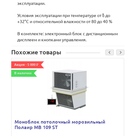
эксплуатации.
Условия эксплуатации при температуре от ზ до
+32°С и относительной влажности от 80 до 40 %
В комплекте: электронный блок с дистанционным
дисплеем и кнопками управления.
Похожие товары
Акция - 5 000 ₽
А
В наличии
В
Моноблок потолочный морозильный
Полаир МВ 109 ST