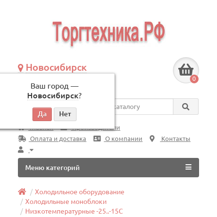
Новосибирск
+7 (383) 239-08-50
0
Ваш город —
по будням, с 09:00 до 18:00
Новосибирск
?
Везде
Главная
Производители
Оплата и доставка
О компании
Контакты
Меню категорий
Холодильное оборудование
Холодильные моноблоки
Низкотемпературные -25..-15C