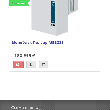
В наличии
В
Моноблок Полаир MB328S
180 999 ₽
Схема проезда