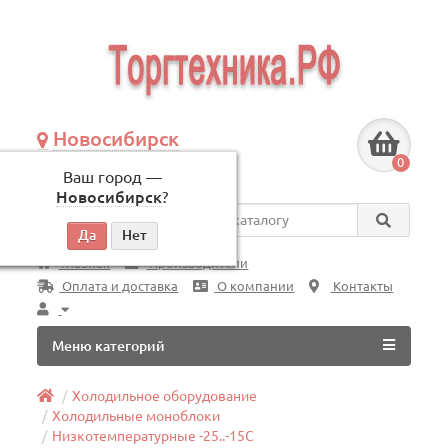
Новосибирск
+7 (383) 239-08-50
0
Ваш город —
по будням, с 09:00 до 18:00
Новосибирск
?
Везде
Главная
Производители
Оплата и доставка
О компании
Контакты
Меню категорий
Холодильное оборудование
Холодильные моноблоки
Низкотемпературные -25..-15C