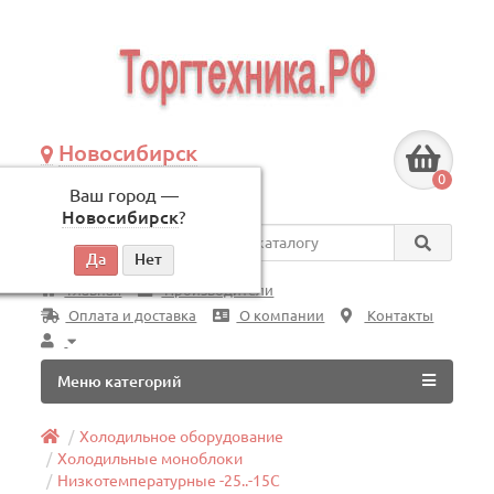
Новосибирск
+7 (383) 239-08-50
0
Ваш город —
по будням, с 09:00 до 18:00
Новосибирск
?
Везде
Главная
Производители
Оплата и доставка
О компании
Контакты
Меню категорий
Холодильное оборудование
Холодильные моноблоки
Низкотемпературные -25..-15C