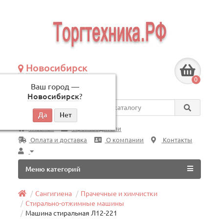
Новосибирск
+7 (383) 239-08-50
0
Ваш город —
по будням, с 09:00 до 18:00
Новосибирск
?
Везде
Главная
Производители
Оплата и доставка
О компании
Контакты
Меню категорий
Сангигиена
Прачечные и химчистки
Стирально-отжимные машины
Машина стиральная Л12-221