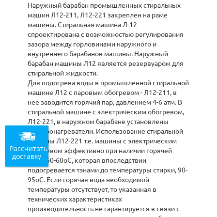
Наружный барабан промышленных стиральных
машин Л12-211, Л12-221 закреплен на раме
машины. Стиральная машина Л-12
спроектирована с возможностью регулирования
зазора между горловинами наружного и
внутреннего барабанов машины. Наружный
барабан машины Л12 является резервуаром для
стиральной жидкости.
Для подогрева воды в промышленной стиральной
машине Л12 с паровым обогревом - Л12-211, в
нее заводится горячий пар, давлением 4-6 атм. В
стиральной машине с электрическим обогревом,
Л12-221, в наружном барабане установлены
электронагреватели. Использование стиральной
машины Л12-221 т.е. машины с электрическим
Рассчитать
обогревом эффективно при наличии горячей
доставку
воды 50-60оС, которая впоследствии
подогревается тэнами до температуры стирки, 90-
95оС. Если горячая вода необходимой
температуры отсутствует, то указанная в
технических характеристиках
производительность не гарантируется в связи с