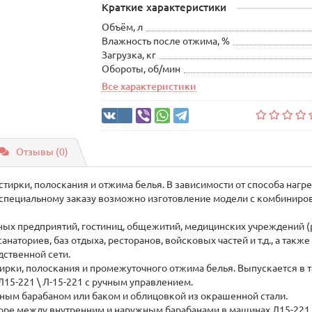
Краткие характеристики
Объём, л
Влажность после отжима, %
Загрузка, кг
Обороты, об/мин
Все характеристики
Отзывы (0)
ирки, полоскания и отжима белья. В зависимости от способа нагре
 специальному заказу возможно изготовление модели с комбиниро
ых предприятий, гостиниц, общежитий, медицинских учреждений (р
анаториев, баз отдыха, ресторанов, войсковых частей и т.д., а так
ственной сети.
ирки, полоскания и промежуточного отжима белья. Выпускается в 
Л15-221 \ Л-15-221 с ручным управлением.
ным барабаном или баком и облицовкой из окрашенной стали.
оре между внутренним и наружным барабанами в машинах Л15-221 \ 