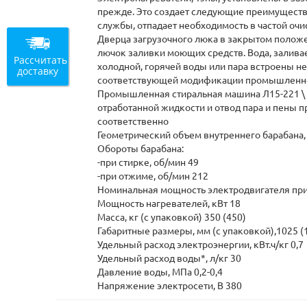
прежде. Это создает следующие преимущества
службы, отпадает необходимость в частой оч
Дверца загрузочного люка в закрытом положе
лючок заливки моющих средств. Вода, залива
Рассчитать
холодной, горячей воды или пара встроены н
доставку
соответствующей модификации промышленной
Промышленная стиральная машина Л15-221 \ Л
отработанной жидкости и отвод пара и пены 
соответственно
Геометрический объем внутреннего барабана, 
Обороты барабана:
-при стирке, об/мин 49
-при отжиме, об/мин 212
Номинальная мощность электродвигателя прив
Мощность нагревателей, кВт 18
Масса, кг (с упаковкой) 350 (450)
Габаритные размеры, мм (с упаковкой),1025 (1
Удельный расход электроэнергии, кВт.ч/кг 0,7
Удельный расход воды*, л/кг 30
Давление воды, МПа 0,2-0,4
Напряжение электросети, В 380