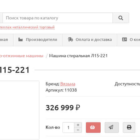
теллаж металлический торговый
вная
Производители
Оплата и доставка
О ко
но-отжимные машины
Машина стиральная Л15-221
Л15-221
Бренд:
Вязьма
Доступность
Артикул: 11038
326 999 ₽
Кол-во