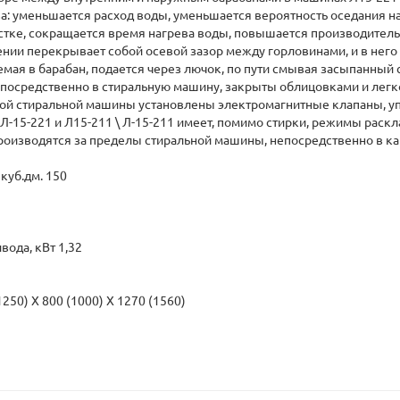
: уменьшается расход воды, уменьшается вероятность оседания на 
истке, сокращается время нагрева воды, повышается производитель
нии перекрывает собой осевой зазор между горловинами, и в него
емая в барабан, подается через лючок, по пути смывая засыпанный
епосредственно в стиральную машину, закрыты облицовками и легк
 стиральной машины установлены электромагнитные клапаны, уп
-15-221 и Л15-211 \ Л-15-211 имеет, помимо стирки, режимы раск
производятся за пределы стиральной машины, непосредственно в 
куб.дм. 150
ода, кВт 1,32
250) Х 800 (1000) X 1270 (1560)