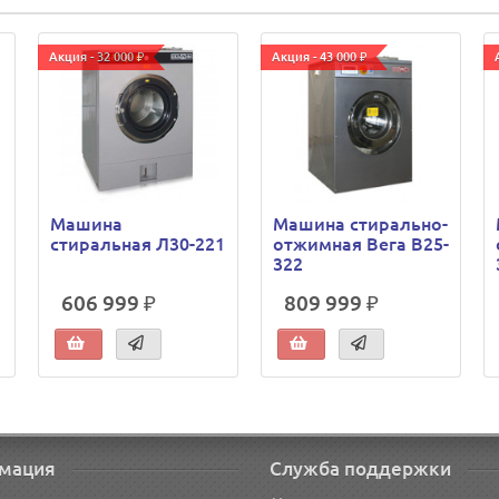
Акция - 32 000 ₽
Акция - 43 000 ₽
Машина
Машина стирально-
1
стиральная Л30-221
отжимная Вега В25-
322
606 999 ₽
809 999 ₽
мация
Служба поддержки