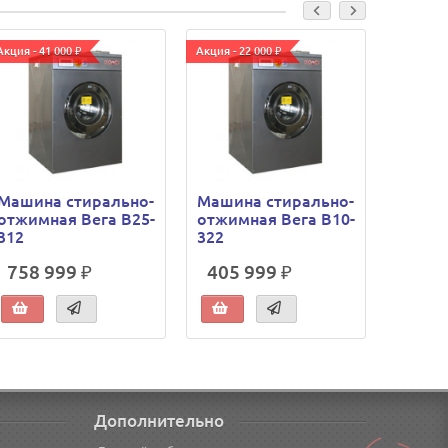
Акция - 41 000 ₽
Акция - 22 000 ₽
Акция - 2
Машина стирально-
Машина стирально-
Машин
отжимная Вега В25-
отжимная Вега В10-
отжим
312
322
312
758 999 ₽
405 999 ₽
428 
Дополнительно