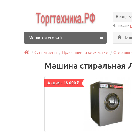
Везде
Например:
с
Гла
Меню категорий
Сангигиена
Прачечные и химчистки
Стираль
Машина стиральная 
Акция - 18 000 ₽