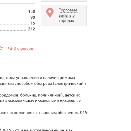
Торговые
150
залы в 5
90
городах
15
212
0 отзывов
ва, вида управления и наличия режима
ванным способом обогрева (электрический +
оддомов, больниц, поликлиник), детских
же на коммунальных прачечных и прачечных
таких исполнениях: с паровым обогревом Л15-
Л-15-221, а не в отдельной нише, как