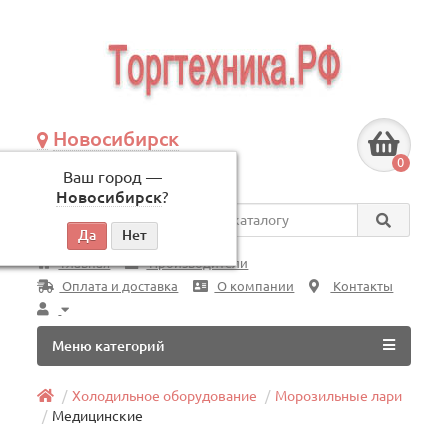
Новосибирск
+7 (383) 239-08-50
0
Ваш город —
по будням, с 09:00 до 18:00
Новосибирск
?
Везде
Главная
Производители
Оплата и доставка
О компании
Контакты
Меню категорий
Холодильное оборудование
Морозильные лари
Медицинские