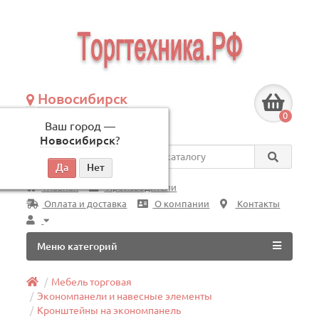
Новосибирск
+7 (383) 239-08-50
0
Ваш город —
по будням, с 09:00 до 18:00
Новосибирск
?
Везде
Главная
Производители
Оплата и доставка
О компании
Контакты
Меню категорий
Мебель торговая
Экономпанели и навесные элементы
Кронштейны на экономпанель