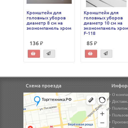
Кронштейн для
Кронштейн для
головных уборов
головных уборов
диаметр 8 см на
диаметр 10 см на
экономпанель хром
экономпанель хро
F-118
136 ₽
85 ₽
Схема проезда
Инфор
О компа
Доставк
Политик
Пользов
Произво