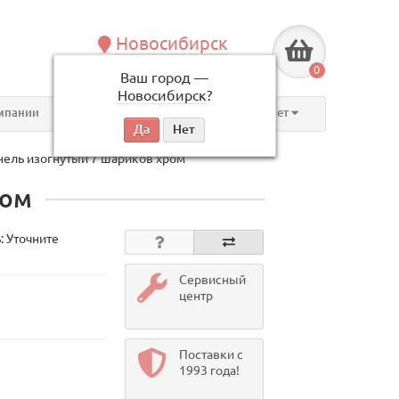
Новосибирск
+7 (383) 239-08-50
0
Ваш город —
по будням, с 09:00 до 18:00
Новосибирск
?
мпании
Контакты
Личный кабинет
ель изогнутый 7 шариков хром
ром
: Уточните
Сервисный
центр
Поставки с
1993 года!