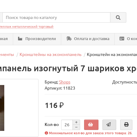
теллаж металлический торговый
вная
Производители
Оплата и доставка
О ко
лементы
Кронштейны на экономпанель
Кронштейн на экономпан
панель изогнутый 7 шариков х
Бренд:
Shops
Доступность
Артикул: 11823
116 ₽
Кол-во
Минимальное кол-во для заказа этого товара: 26.