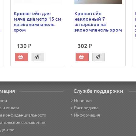
Кронштейн для
Кронштейн
мяча диаметр 15 см
наклонный 7
на экономпанель
штырьков на
м
хром
экономпанель хром
130 ₽
302 ₽
мация
Служба поддержки
нии
Новинки
а и оплата
Распродажа
а конфиденциальности
Информация
ательское соглашение
дители