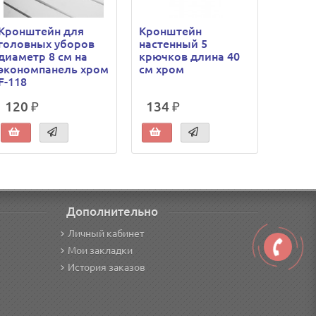
Кронштейн для
Кронштейн
Кронш
головных уборов
настенный 5
накло
диаметр 8 см на
крючков длина 40
шарик
экономпанель хром
см хром
эконо
F-118
120 ₽
134 ₽
230 
Дополнительно
Личный кабинет
Мои закладки
История заказов