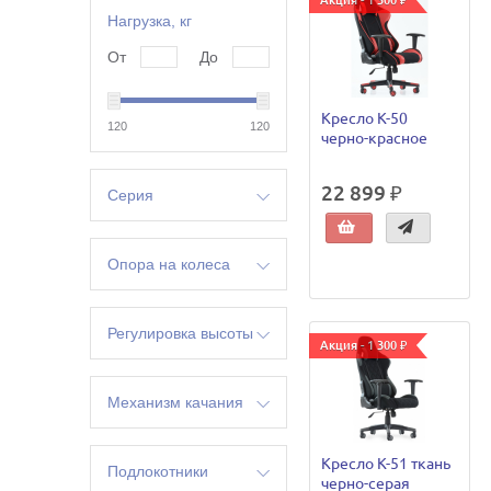
Акция - 1 300 ₽
Нагрузка, кг
От
До
Кресло K-50
120
120
черно-красное
22 899 ₽
Серия
Бюрократ
Опора на колеса
да
Регулировка высоты
Акция - 1 300 ₽
да
Механизм качания
есть
Кресло К-51 ткань
Подлокотники
черно-серая