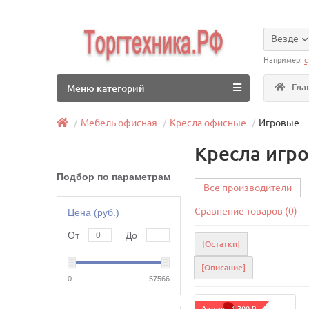
Везде
Например:
с
Гла
Меню категорий
Мебель офисная
Кресла офисные
Игровые
Кресла игр
Подбор по параметрам
Все производители
Сравнение товаров (0)
Цена (руб.)
От
До
[Остатки]
[Описание]
0
57566