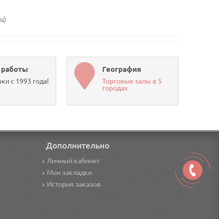
иц)
 работы
География
ки с 1993 года!
Торговые залы в 5
городах
Дополнительно
Личный кабинет
Мои закладки
История заказов