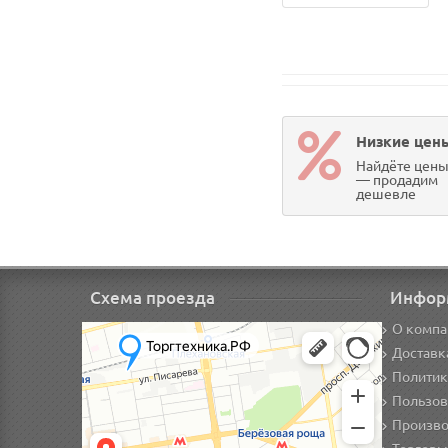
Низкие цен
Найдёте цен
— продадим
дешевле
Схема проезда
Инфор
О компа
Доставк
Политик
Пользов
Произво