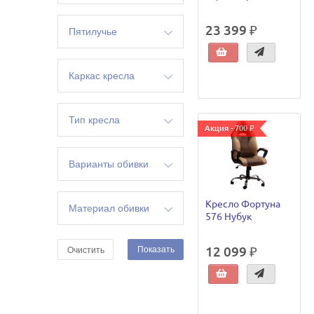
пластик
23 399 ₽
Пятилучье
пластик
Каркас кресла
разборный
Тип кресла
Акция - 700 ₽
руководителя
Варианты обивки
ткань
Кресло Фортуна
Материал обивки
576 Нубук
ткань
12 099 ₽
Показать
Очистить