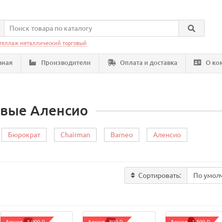
теллаж металлический торговый
вная
Производители
Оплата и доставка
О ко
овые Аленсио
Бюрократ
Chairman
Barneo
Аленсио
Сортировать: