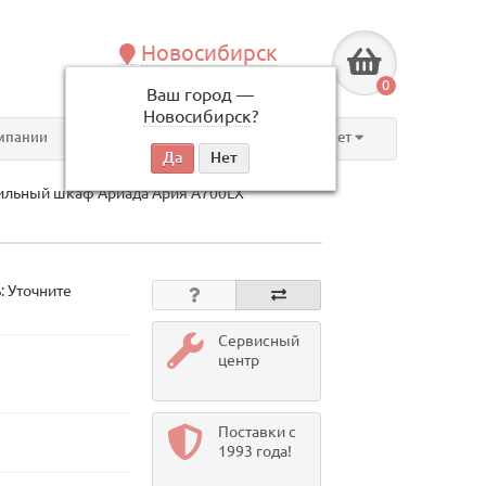
Новосибирск
+7 (383) 239-08-50
0
Ваш город —
по будням, с 09:00 до 18:00
Новосибирск
?
мпании
Контакты
Личный кабинет
ильный шкаф Ариада Ария A700LX
: Уточните
Сервисный
центр
Поставки с
1993 года!