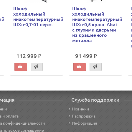
Шкаф
Шкаф
холодильный
холодильный
ый
низкотемпературный
низкотемпературный
ШХн-0,7-01 нерж.
ШХн-0,5 краш. Abat
с глухими дверьми
из крашенного
металла
112 999 ₽
91 499 ₽
мация
Служба поддержки
нии
Новинки
а и оплата
Распродажа
а конфиденциальности
Информация
ательское соглашение