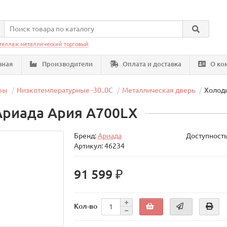
теллаж металлический торговый
вная
Производители
Оплата и доставка
О ко
фы
Низкотемпературные -30..0C
Металлическая дверь
Холод
риада Ария A700LX
Бренд:
Ариада
Доступность
Артикул: 46234
91 599 ₽
Кол-во