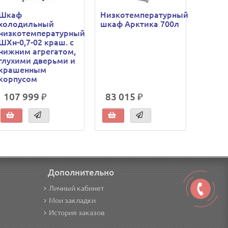
Шкаф
Низкотемпературный
Низко
холодильный
шкаф Арктика 700л
шкаф 
низкотемпературный
ШХн-0,7-02 краш. с
нижним агрегатом,
глухими дверьми и
крашенным
корпусом
107 999 ₽
83 015 ₽
78 7
Дополнительно
Личный кабинет
Мои закладки
История заказов