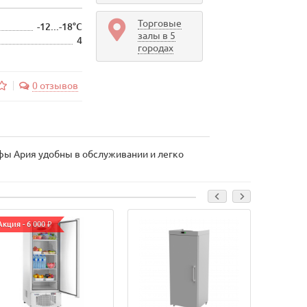
Торговые
-12...-18°С
залы в 5
4
городах
0 отзывов
фы Ария удобны в обслуживании и легко
Акция - 6 000 ₽