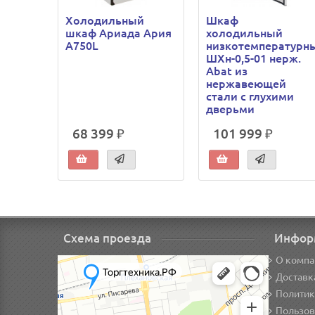
Холодильный
Шкаф
шкаф Ариада Ария
холодильный
A750L
низкотемпературн
ШХн-0,5-01 нерж.
Abat из
нержавеющей
стали с глухими
дверьми
68 399 ₽
101 999 ₽
Схема проезда
Инфор
О компа
Доставк
Политик
Пользов