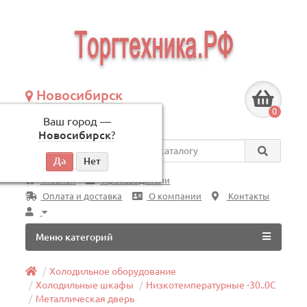
Новосибирск
+7 (383) 239-08-50
0
Ваш город —
по будням, с 09:00 до 18:00
Новосибирск
?
Везде
Главная
Производители
Оплата и доставка
О компании
Контакты
Меню категорий
Холодильное оборудование
Холодильные шкафы
Низкотемпературные -30..0C
Металлическая дверь