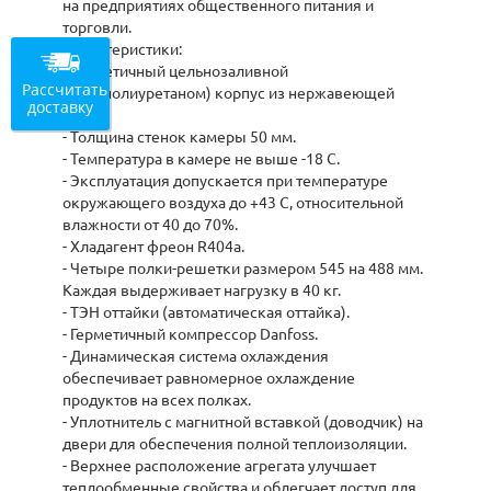
на предприятиях общественного питания и
торговли.
Характеристики:
- Герметичный цельнозаливной
Рассчитать
(пенополиуретаном) корпус из нержавеющей
доставку
стали.
- Толщина стенок камеры 50 мм.
- Температура в камере не выше -18 С.
- Эксплуатация допускается при температуре
окружающего воздуха до +43 С, относительной
влажности от 40 до 70%.
- Хладагент фреон R404а.
- Четыре полки-решетки размером 545 на 488 мм.
Каждая выдерживает нагрузку в 40 кг.
- ТЭН оттайки (автоматическая оттайка).
- Герметичный компрессор Danfoss.
- Динамическая система охлаждения
обеспечивает равномерное охлаждение
продуктов на всех полках.
- Уплотнитель с магнитной вставкой (доводчик) на
двери для обеспечения полной теплоизоляции.
- Верхнее расположение агрегата улучшает
теплообменные свойства и облегчает доступ для