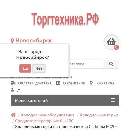
Новосибирск
+7 (383) 239-08-50
0
Ваш город —
по будням, с 09:00 до 18:00
Новосибирск
?
Везде
Главная
Производители
Оплата и доставка
О компании
Контакты
Меню категорий
Холодильное оборудование
Холодильные горки
Среднетемпературные 0..+10C
Холодильная горка гастрономическая Carboma FC20-