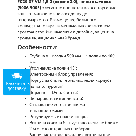
FC20-07 VM 1,9-2 (версия 2.0), ночная шторка
(9006-9005)
элегантно впишется во все торговые
зоны от магазинов по соседству до
гипермаркетов. Размещение большого
количества товара на минимально возможном
пространстве. Минимализм в дизайне, акцент на
продукте, национальный бренд.
Особенности:
Глубина выкладки 500 мм + 4 полки по 400
мм;
Угол наклона полки 15°;
Электронный блок управления;
Корпус из стали. Термоизоляция корпуса-
Рассчитать
пенополиуретан;
доставку
Верхняя LED-подсветка;
Выпариватель конденсата;
Оттаивание естественными
теплопритоками;
Регулируемые ножки-опоры.
Витрина должна быть установлена не ближе
2 м от отопительных приборов.
Запрещается эксплуатация витрины при