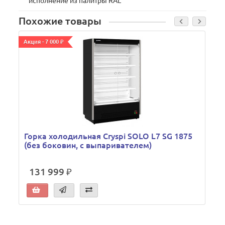
исполнение из палитры RAL
Похожие товары
Акция - 7 000 ₽
А
Горка холодильная Cryspi SOLO L7 SG 1875
(без боковин, с выпаривателем)
131 999 ₽