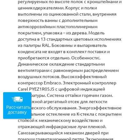
регулируемых по высоте полок с кронштейнами и
ценникодержателями. Корпус и полки
выполнены из оцинкованной стали, внутренняя
поверхность ванны с дополнительным
антикоррозийным пластополимерным
покрытием, упаковка – из дерева. Модель
доступна в 13 стандартных цветовых исполнениях
из палитры RAL. Боковины и выпариватель
конденсата не входят в комплект поставки и
приобретаются отдельно. Особенности:.
Динамическое охлаждение стандартными
вентиляторами с равномерным распределением
воздушных потоков. Высокоэффективный
компрессор Embraco. Электронный контроллер
Carel PYEZ1R05J5 с цифровой индикацией
температуры. Система оттайки горячим газом.
Выдвижной агрегатный отсек для легкости
Рассчитать
технического обслуживания. Энергоэффективное
доставку
фронтальное остекление из К-стекла с покрытием
стойкой к механическому воздействию и
отражающей инфракрасные лучи пленкой.
Самозакрывающийся механизм дверей при
помощи гравитационнной петли. Экономичная