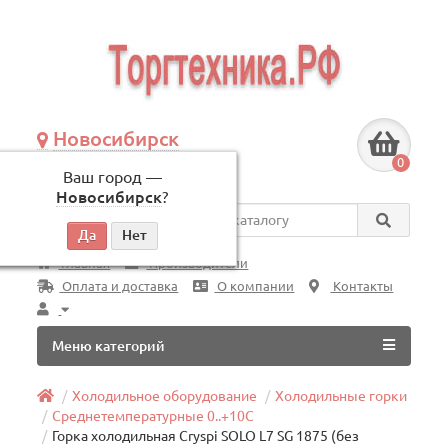
Новосибирск
+7 (383) 239-08-50
0
Ваш город —
по будням, с 09:00 до 18:00
Новосибирск
?
Везде
Главная
Производители
Оплата и доставка
О компании
Контакты
Меню категорий
Холодильное оборудование
Холодильные горки
Среднетемпературные 0..+10C
Горка холодильная Cryspi SOLO L7 SG 1875 (без