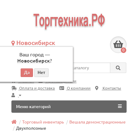
Новосибирск
+7 (383) 239-08-50
0
Ваш город —
по будням, с 09:00 до 18:00
Новосибирск
?
Везде
Главная
Производители
Оплата и доставка
О компании
Контакты
Меню категорий
Торговый инвентарь
Вешала демонстрационные
Двухполозные