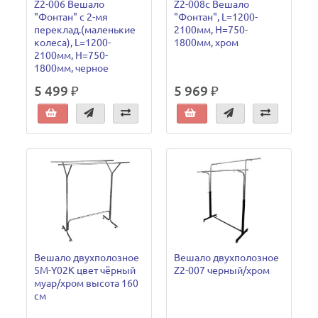
Z2-006 Вешало
Z2-008с Вешало
"Фонтан" с 2-мя
"Фонтан", L=1200-
переклад.(маленькие
2100мм, H=750-
колеса), L=1200-
1800мм, хром
2100мм, H=750-
1800мм, черное
5 499 ₽
5 969 ₽
Вешало двухполозное
Вешало двухполозное
5М-Y02K цвет чёрный
Z2-007 черный/хром
муар/хром высота 160
см