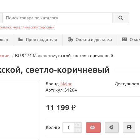
теллаж металлический торговый
вная
Производители
Оплата и доставка
О ко
ские
BU 9471 Манекен мужской, светло-коричневый
ской, светло-коричневый
Бренд:
Major
Доступность
Артикул: 31264
11 199 ₽
Кол-во