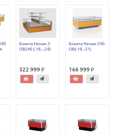
180
Бонета Неман 2-
Бонета Неман 240-
я
ОВ240 (-18...-24)
OВ(-18..-21)
322 999 ₽
166 999 ₽