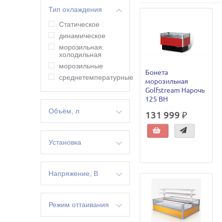
Тип охлаждения
Статическое
динамическое
морозильная.
холодильная
морозильные
Бонета
среднетемпературные
морозильная
Golfstream Нарочь
125 ВН
Объём, л
131 999 ₽
1010 л
180
Установка
203
линейная
230
островная
Напряжение, В
480
пристенная /
491
островная
220
500
торец
Режим оттаивания
508
торцевая
516