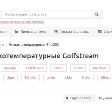
теллаж металлический торговый
вная
Производители
Оплата и доставка
О ко
еты
Низкотемпературные -10..-25C
котемпературные Golfstream
Ариада
Golfstream
Cryspi
Lotos
Айсберг
Ugur
Tefcold
Levin
Lida
Haier
Kifato
Сортировать: