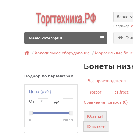
Везде
Например:
с
Гла
Меню категорий
Холодильное оборудование
Морозильные бон
Бонеты низ
Подбор по параметрам
Все производители
Цена (руб.)
Frostor
Italfrost
От
До
Сравнение товаров (0)
[Остатки]
0
790999
[Описание]