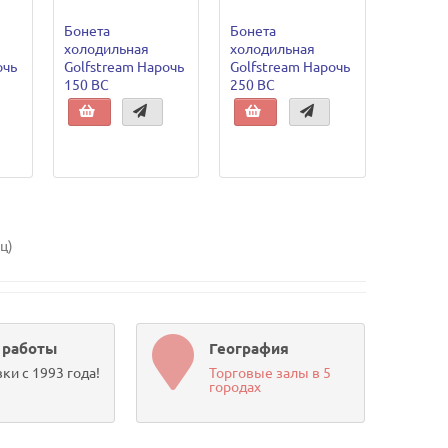
Бонета
Бонета
холодильная
холодильная
очь
Golfstream Нарочь
Golfstream Нарочь
150 ВС
250 ВС
иц)
 работы
География
ки с 1993 года!
Торговые залы в 5
городах