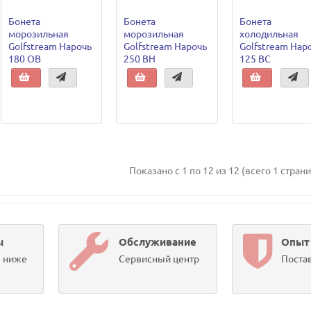
Бонета
Бонета
Бонета
морозильная
морозильная
холодильная
Golfstream Нарочь
Golfstream Нарочь
Golfstream Нар
180 OB
250 ВН
125 ВС
Показано с 1 по 12 из 12 (всего 1 стран
ы
Обслуживание
Опыт
ы ниже
Сервисный центр
Постав