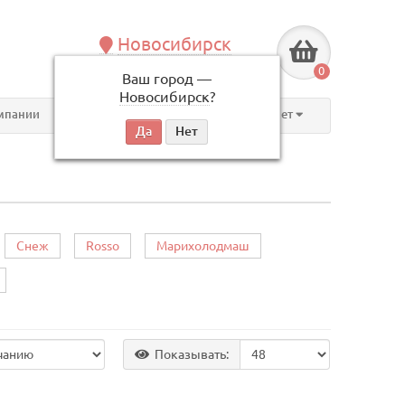
Новосибирск
+7 (383) 239-08-50
0
Ваш город —
по будням, с 09:00 до 18:00
Новосибирск
?
мпании
Контакты
Личный кабинет
Снеж
Rosso
Марихолодмаш
Показывать: