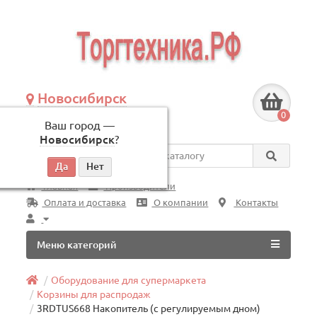
Новосибирск
+7 (383) 239-08-50
0
Ваш город —
по будням, с 09:00 до 18:00
Новосибирск
?
Везде
Главная
Производители
Оплата и доставка
О компании
Контакты
Меню категорий
Оборудование для супермаркета
Корзины для распродаж
3RDTUS668 Накопитель (с регулируемым дном)