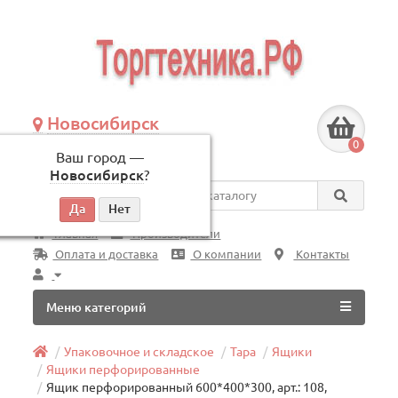
Новосибирск
+7 (383) 239-08-50
0
Ваш город —
по будням, с 09:00 до 18:00
Новосибирск
?
Везде
Главная
Производители
Оплата и доставка
О компании
Контакты
Меню категорий
Упаковочное и складское
Тара
Ящики
Ящики перфорированные
Ящик перфорированный 600*400*300, арт.: 108,