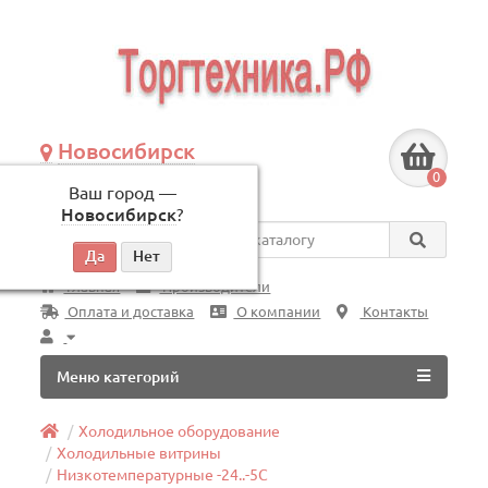
Новосибирск
+7 (383) 239-08-50
0
Ваш город —
по будням, с 09:00 до 18:00
Новосибирск
?
Везде
Главная
Производители
Оплата и доставка
О компании
Контакты
Меню категорий
Холодильное оборудование
Холодильные витрины
Низкотемпературные -24..-5C