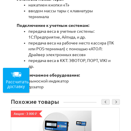
нажатием кнопки «T»
вводом массы тары с клавиатуры
терминала
Подключение к учетным системам:
передача веса в учетные системы:
1С:Предприятие, Айтида, и др.
передача веса на рабочее место кассира (ПК
или POS-терминал) с помощью «АТОЛ:
Драйвер электронных весов»
передача веса в ККТ: ЭВОТОР, ПОРТ, VIKI и
др.
Подключаемое оборудование:
выносной индикатор
Рассчитать
доставку
дозатор
Похожие товары
Акция - 3 000 ₽
А