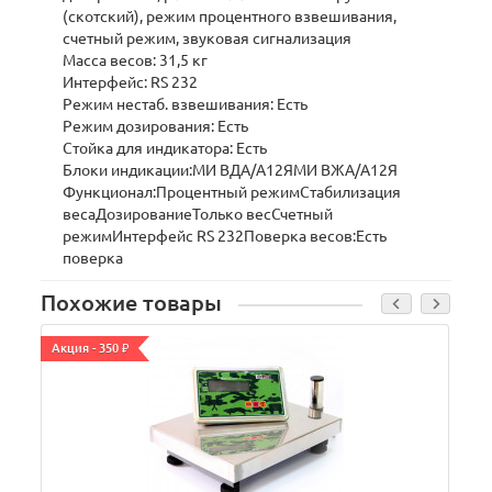
(скотский), режим процентного взвешивания,
счетный режим, звуковая сигнализация
Масса весов: 31,5 кг
Интерфейс: RS 232
Режим нестаб. взвешивания: Есть
Режим дозирования: Есть
Стойка для индикатора: Есть
Блоки индикации:МИ ВДА/A12ЯМИ ВЖА/A12Я
Функционал:Процентный режимСтабилизация
весаДозированиеТолько весСчетный
режимИнтерфейс RS 232Поверка весов:Есть
поверка
Похожие товары
Акция - 350 ₽
А