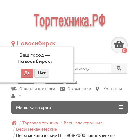
Новосибирск
+7 (383) 239-08-50
0
Ваш город —
по будням, с 09:00 до 18:00
Новосибирск
?
Везде
Главная
Производители
Оплата и доставка
О компании
Контакты
Меню категорий
Торговая техника
Весы электронные
Весы механические
Весы механические ВТ 8908-2000 напольные до