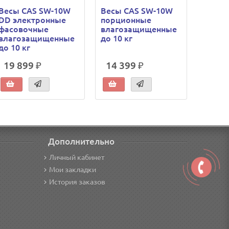
Весы CAS SW-10W
Весы CAS SW-10W
Весы 
DD электронные
порционные
элект
фасовочные
влагозащищенные
влаго
влагозащищенные
до 10 кг
до 20 
до 10 кг
19 899 ₽
14 399 ₽
14 3
Дополнительно
Личный кабинет
Мои закладки
История заказов