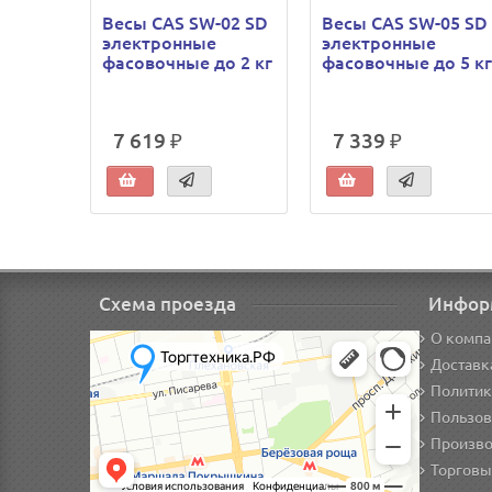
Весы CAS SW-02 SD
Весы CAS SW-05 SD
электронные
электронные
фасовочные до 2 кг
фасовочные до 5 к
7 619 ₽
7 339 ₽
Схема проезда
Инфор
О компа
Доставк
Политик
Пользов
Произво
Торговы