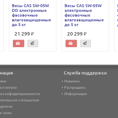
Весы CAS SW-05W
Весы CAS SW-05W
DD электронные
электронные
г
фасовочные
фасовочные
влагозащищенные
влагозащищенные
до 5 кг
до 5 кг
21 299 ₽
20 299 ₽
мация
Служба поддержки
нии
Новинки
а и оплата
Распродажа
а конфиденциальности
Информация
ательское соглашение
дители
е залы