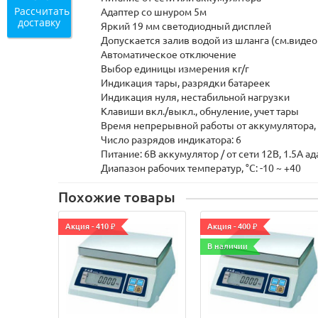
Рассчитать
Адаптер со шнуром 5м
доставку
Яркий 19 мм светодиодный дисплей
Допускается залив водой из шланга (см.виде
Автоматическое отключение
Выбор единицы измерения кг/г
Индикация тары, разрядки батареек
Индикация нуля, нестабильной нагрузки
Клавиши вкл./выкл., обнуление, учет тары
Время непрерывной работы от аккумулятора, 
Число разрядов индикатора: 6
Питание: 6B аккумулятор / от сети 12В, 1.5А а
Диапазон рабочих температур, °C: -10 ~ +40
Похожие товары
Акция - 410 ₽
Акция - 400 ₽
В наличии