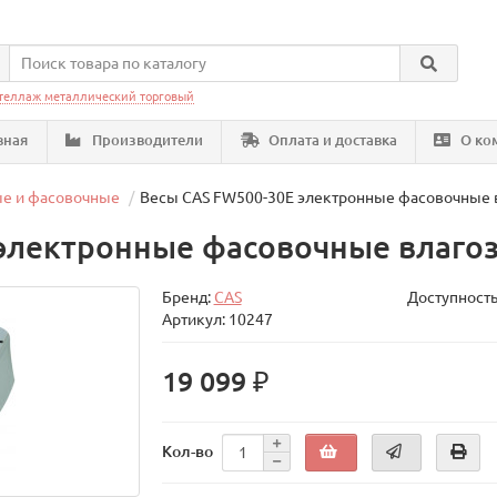
теллаж металлический торговый
вная
Производители
Оплата и доставка
О ко
ые и фасовочные
Весы CAS FW500-30E электронные фасовочные
 электронные фасовочные влаг
Бренд:
CAS
Доступность
Артикул: 10247
19 099 ₽
Кол-во