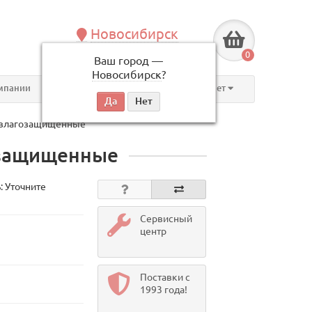
Новосибирск
+7 (383) 239-08-50
0
Ваш город —
по будням, с 09:00 до 18:00
Новосибирск
?
мпании
Контакты
Личный кабинет
 влагозащищенные
озащищенные
: Уточните
Сервисный
центр
Поставки с
1993 года!