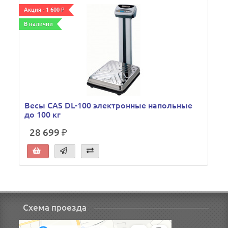
Акция - 1 600 ₽
А
В наличии
В
Весы CAS DL-100 электронные напольные
до 100 кг
28 699 ₽
Схема проезда