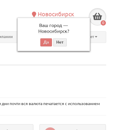
Новосибирск
+7 (383) 239-08-50
0
Ваш город —
по будням, с 09:00 до 18:00
Новосибирск
?
мпании
Контакты
Личный кабинет
 дни почти вся валюта печатается с использованием