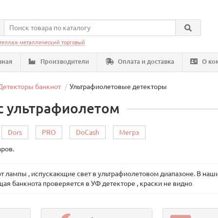
теллаж металлический торговый
вная
Производители
Оплата и доставка
О ко
Детекторы банкнот
Ультрафиолетовые детекторы
с ультрафиолетом
Dors
PRO
DoCash
Мегрэ
аров.
 лампы , испускающие свет в ультрафиолетовом диапазоне. В наши
ящая банкнота проверяется в УФ детекторе , краски не видно