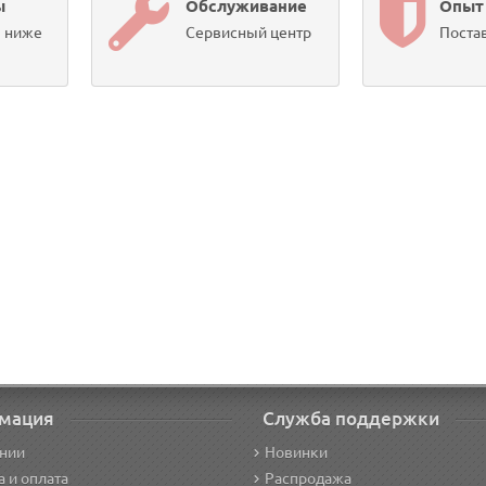
ы
Обслуживание
Опыт
ы ниже
Сервисный центр
Постав
мация
Служба поддержки
нии
Новинки
а и оплата
Распродажа