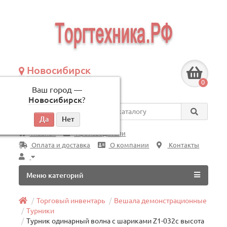
Новосибирск
+7 (383) 239-08-50
0
Ваш город —
по будням, с 09:00 до 18:00
Новосибирск
?
Везде
Главная
Производители
Оплата и доставка
О компании
Контакты
Меню категорий
Торговый инвентарь
Вешала демонстрационные
Турники
Турник одинарный волна с шариками Z1-032с высота