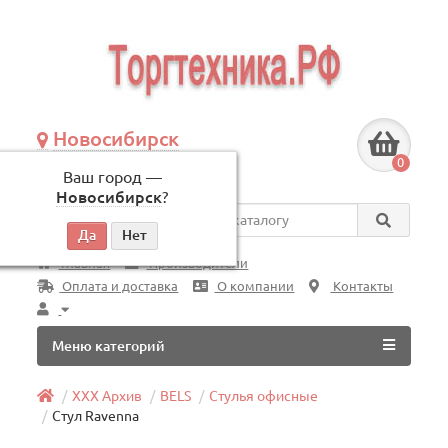
Новосибирск
+7 (383) 239-08-50
0
Ваш город —
по будням, с 09:00 до 18:00
Новосибирск
?
Везде
Главная
Производители
Оплата и доставка
О компании
Контакты
Меню категорий
ХХХ Архив
BELS
Стулья офисные
Стул Ravenna