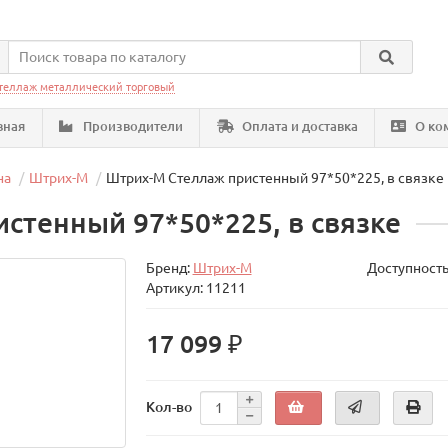
теллаж металлический торговый
вная
Производители
Оплата и доставка
О ко
на
Штрих-М
Штрих-М Стеллаж пристенный 97*50*225, в связке
стенный 97*50*225, в связке
Бренд:
Штрих-М
Доступность
Артикул: 11211
17 099 ₽
Кол-во