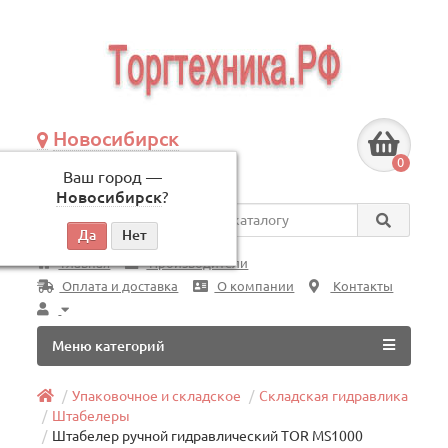
Новосибирск
+7 (383) 239-08-50
0
Ваш город —
по будням, с 09:00 до 18:00
Новосибирск
?
Везде
Главная
Производители
Оплата и доставка
О компании
Контакты
Меню категорий
Упаковочное и складское
Складская гидравлика
Штабелеры
Штабелер ручной гидравлический TOR MS1000