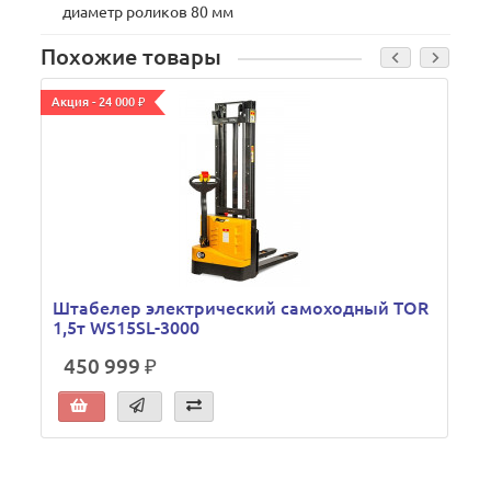
диаметр роликов 80 мм
Похожие товары
Акция - 24 000 ₽
Штабелер электрический самоходный TOR
1,5т WS15SL-3000
1
450 999 ₽