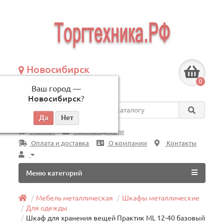
Новосибирск
+7 (383) 239-08-50
0
Ваш город —
по будням, с 09:00 до 18:00
Новосибирск
?
Везде
Главная
Производители
Оплата и доставка
О компании
Контакты
Меню категорий
Мебель металлическая
Шкафы металлические
Для одежды
Шкаф для хранения вещей Практик ML 12-40 базовый