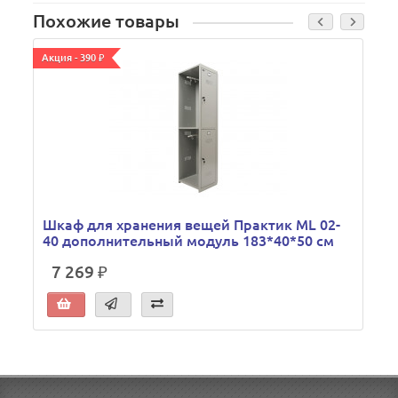
Похожие товары
Акция - 390 ₽
А
В
Шкаф для хранения вещей Практик ML 02-
40 дополнительный модуль 183*40*50 см
7 269 ₽