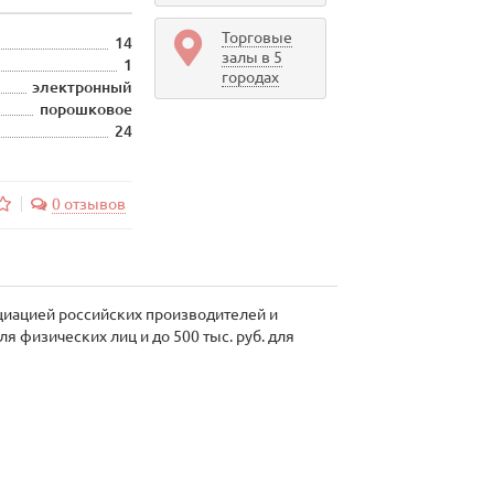
Торговые
14
залы в 5
1
городах
электронный
порошковое
24
0 отзывов
циацией российских производителей и
я физических лиц и до 500 тыс. руб. для