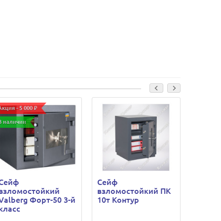
Акция - 5 000 ₽
В наличии
Сейф
Сейф
Сейф
взломостойкий
взломостойкий ПК
взлом
Valberg Форт-50 3-й
10т Контур
10т К
класс