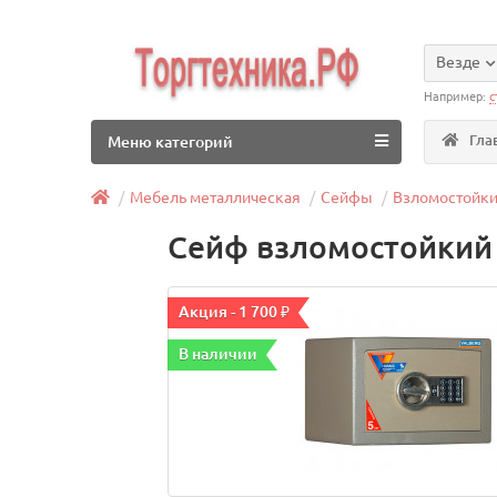
Везде
Например:
с
Гла
Меню категорий
Мебель металлическая
Сейфы
Взломостойк
Сейф взломостойкий V
Акция - 1 700 ₽
В наличии