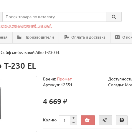
теллаж металлический торговый
вная
Производители
Оплата и доставка
О ко
Сейф мебельный Aiko T-230 EL
 T-230 EL
Бренд:
Промет
Доступность
Артикул: 12551
Склады: Мо
4 669 ₽
Кол-во