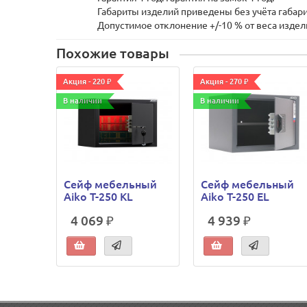
Габариты изделий приведены без учёта габари
Допустимое отклонение +/-10 % от веса издел
Похожие товары
Акция - 220 ₽
Акция - 270 ₽
В наличии
В наличии
Сейф мебельный
Сейф мебельный
Aiko T-250 KL
Aiko T-250 EL
4 069 ₽
4 939 ₽