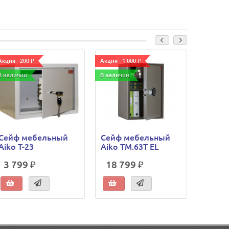
Акция - 200 ₽
Акция - 1 000 ₽
Акция - 6
В наличии
В наличии
В наличи
Сейф мебельный
Сейф мебельный
Сейф 
Aiko T-23
Aiko TM.63T EL
Aiko T
3 799 ₽
18 799 ₽
12 0