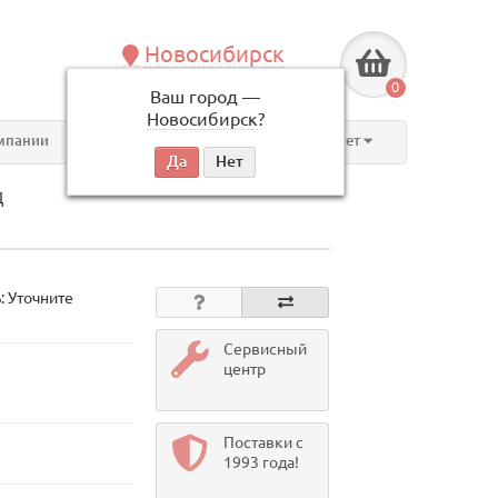
Новосибирск
+7 (383) 239-08-50
0
Ваш город —
по будням, с 09:00 до 18:00
Новосибирск
?
мпании
Контакты
Личный кабинет
Д
: Уточните
Сервисный
центр
Поставки с
1993 года!