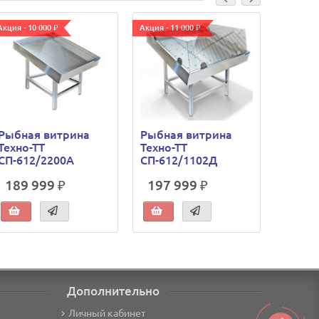
Акция - 10 000 ₽
Акция - 11 000 ₽
Акция - 1
Рыбная витрина
Рыбная витрина
Рыбна
Техно-ТТ
Техно-ТТ
Техно-
СП-612/2200А
СП-612/1102Д
СП-61
189 999 ₽
197 999 ₽
184 
Дополнительно
Личный кабинет