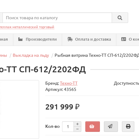
теллаж металлический торговый
вная
Производители
Оплата и доставка
О ко
ины
Выкладка на льду
Рыбная витрина Техно-ТТ СП-612/2202Ф
о-ТТ СП-612/2202ФД
Бренд:
Техно-ТТ
Доступность
Артикул: 43565
291 999 ₽
Кол-во